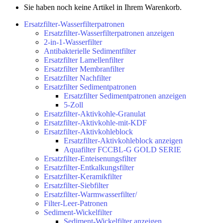
Sie haben noch keine Artikel in Ihrem Warenkorb.
Ersatzfilter-Wasserfilterpatronen
Ersatzfilter-Wasserfilterpatronen anzeigen
2-in-1-Wasserfilter
Antibakterielle Sedimentfilter
Ersatzfilter Lamellenfilter
Ersatzfilter Membranfilter
Ersatzfilter Nachfilter
Ersatzfilter Sedimentpatronen
Ersatzfilter Sedimentpatronen anzeigen
5-Zoll
Ersatzfilter-Aktivkohle-Granulat
Ersatzfilter-Aktivkohle-mit-KDF
Ersatzfilter-Aktivkohleblock
Ersatzfilter-Aktivkohleblock anzeigen
Aquafilter FCCBL-G GOLD SERIE
Ersatzfilter-Enteisenungsfilter
Ersatzfilter-Entkalkungsfilter
Ersatzfilter-Keramikfilter
Ersatzfilter-Siebfilter
Ersatzfilter-Warmwasserfilter/
Filter-Leer-Patronen
Sediment-Wickelfilter
Sediment-Wickelfilter anzeigen