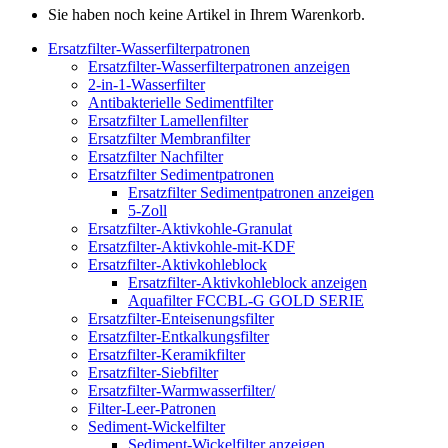
Sie haben noch keine Artikel in Ihrem Warenkorb.
Ersatzfilter-Wasserfilterpatronen
Ersatzfilter-Wasserfilterpatronen anzeigen
2-in-1-Wasserfilter
Antibakterielle Sedimentfilter
Ersatzfilter Lamellenfilter
Ersatzfilter Membranfilter
Ersatzfilter Nachfilter
Ersatzfilter Sedimentpatronen
Ersatzfilter Sedimentpatronen anzeigen
5-Zoll
Ersatzfilter-Aktivkohle-Granulat
Ersatzfilter-Aktivkohle-mit-KDF
Ersatzfilter-Aktivkohleblock
Ersatzfilter-Aktivkohleblock anzeigen
Aquafilter FCCBL-G GOLD SERIE
Ersatzfilter-Enteisenungsfilter
Ersatzfilter-Entkalkungsfilter
Ersatzfilter-Keramikfilter
Ersatzfilter-Siebfilter
Ersatzfilter-Warmwasserfilter/
Filter-Leer-Patronen
Sediment-Wickelfilter
Sediment-Wickelfilter anzeigen