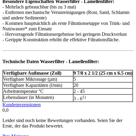
Besondere Eigenschaften Wasserfilter - Lamellenfilter:
- Mehrfach gebrauchbar (bis zu 3 mal)
- Entfernen mechanische Verunreinigungen (Rost, Sand, Schlamm
und andere Sedimente)
- Kommen hauptsächlich als erste Filtrationsetappe von Trink- und
Nutzwasser* zum Einsatz
- Hervorragende Filtrationsergebnisse bei geringem Druckverlust
- Gerippte Konstruktion erhöht die effektive Filtrationsfläche.
Technische Daten Wasserfilter - Lamellenfilter:
Verfügbare Außmasse (Zoll)
9 7/8 x 2 1/2 (25 cm x 6.5 cm)
Verfügbare Mikronage (µm)
5
Verfügbare Kapazitäten (l/min)
20
Arbeitstemperatur °C
2 - 45
Lebensdauer (in Monaten)
1)
3 - 6
Kundenrezensionen
0,0
Leider sind noch keine Bewertungen vorhanden. Seien Sie der
Erste, der das Produkt bewertet.