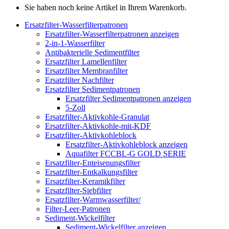
Sie haben noch keine Artikel in Ihrem Warenkorb.
Ersatzfilter-Wasserfilterpatronen
Ersatzfilter-Wasserfilterpatronen anzeigen
2-in-1-Wasserfilter
Antibakterielle Sedimentfilter
Ersatzfilter Lamellenfilter
Ersatzfilter Membranfilter
Ersatzfilter Nachfilter
Ersatzfilter Sedimentpatronen
Ersatzfilter Sedimentpatronen anzeigen
5-Zoll
Ersatzfilter-Aktivkohle-Granulat
Ersatzfilter-Aktivkohle-mit-KDF
Ersatzfilter-Aktivkohleblock
Ersatzfilter-Aktivkohleblock anzeigen
Aquafilter FCCBL-G GOLD SERIE
Ersatzfilter-Enteisenungsfilter
Ersatzfilter-Entkalkungsfilter
Ersatzfilter-Keramikfilter
Ersatzfilter-Siebfilter
Ersatzfilter-Warmwasserfilter/
Filter-Leer-Patronen
Sediment-Wickelfilter
Sediment-Wickelfilter anzeigen